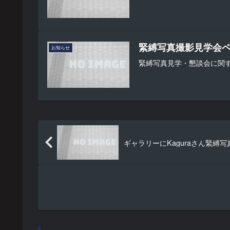
緊縛写真撮影見学会
お知らせ
緊縛写真見学・懇談会に関
ギャラリーにKaguraさん緊縛