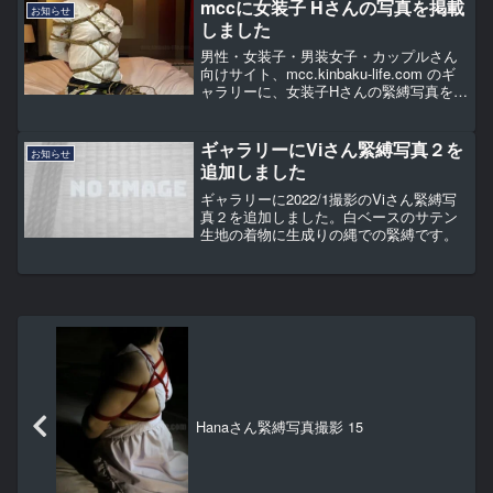
mccに女装子 Hさんの写真を掲載
お知らせ
しました
男性・女装子・男装女子・カップルさん
向けサイト、mcc.kinbaku-life.com のギ
ャラリーに、女装子Hさんの緊縛写真を追
加しました。Hさんは数回緊縛を体験して
くださっている方で、今回写真撮影・サ
イトへの掲載をお伺いしたところ、快...
ギャラリーにViさん緊縛写真２を
お知らせ
追加しました
ギャラリーに2022/1撮影のViさん緊縛写
真２を追加しました。白ベースのサテン
生地の着物に生成りの縄での緊縛です。
Hanaさん緊縛写真撮影 15