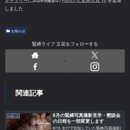
ギャラリー
に2024/9撮影の
Fumiさん緊縛写真 15
を追加
しました
お知らせ
緊縛ライフ 立花をフォローする
関連記事
8月の緊縛写真撮影見学・懇談会
お知らせ
の日程を一部変更します
8/13, 8/17で告知していた緊縛(写真撮影)