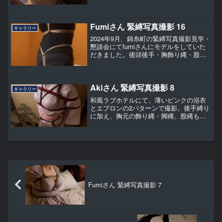
Fumiさん 緊縛写真撮影 16
ギャラリー
2024年9月、錦糸町の緊縛写真撮影見学・
懇談会にてfumiさんにモデルをしていた
だきました。後頭後手・胸飾り縄・股縄
などを撮影。
Akiさん 緊縛写真撮影 8
ギャラリー
和風ラブホテルにて、薄いピンクの浴衣
とエプロンの2パターンで撮影。後手縛り
に加え、胸元の飾り縄・脚縄、股縄も施
しています。
Fumiさん 緊縛写真撮影 7