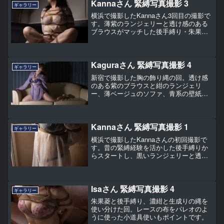
Kannaさん 緊縛写真撮影 3
ギャラリー
横浜で撮影したKannaさん3回目の撮影で
す。薄紫のランジェリーと透け感のある
ブラウスがマッチした後手縛り・朱果菱
の回。縛る前のライティングテストで撮
った、あぐらで微笑む一枚が実はお気に
入りです。
Kaguraさん 緊縛写真撮影 4
ギャラリー
新宿で撮影した胸の飾り縄の回。透け感
のある紫のブラウスと紺のランジェリ
ー、薄ベージュのソファ、青系の壁紙、
大理石調の柱と、色の組み合わせがとて
も美しいKaguraさん第4回です。
Kannaさん 緊縛写真撮影 1
ギャラリー
横浜で撮影したKannaさんの初回撮影で
す。昔の緊縛経験を活かした後手縛りか
らスタートし、黒いランジェリーと透け
感のある白いブラウスが艶っぽい一枚
に。最後は脚縛りで締めくくりました。
Isaさん 緊縛写真撮影 4
ギャラリー
朱果菱と後手縛り、濃紺と生成りの縄を
使い分けた回。レースの布をパレオのよ
うに使った小道具使いもポイントです。