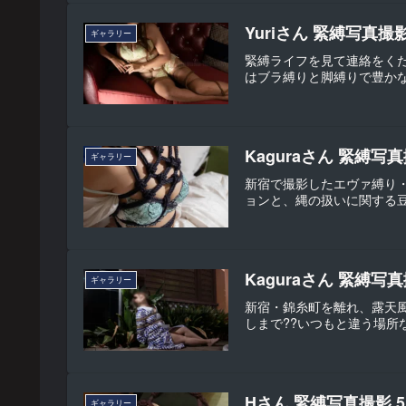
Yuriさん 緊縛写真撮影
ギャラリー
緊縛ライフを見て連絡をくだ
はブラ縛りと脚縛りで豊か
Kaguraさん 緊縛写真
ギャラリー
新宿で撮影したエヴァ縛り
ョンと、縄の扱いに関する豆
Kaguraさん 緊縛写真
ギャラリー
新宿・錦糸町を離れ、露天
しまで??いつもと違う場所
Hさん 緊縛写真撮影 5
ギャラリー