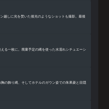
テン越しに光を焚いた後光のようなショットも撮影。最後
映える一枚に。廃棄予定の縄を使った水濡れシチュエーシ
の胸の飾り縄、そしてホテルのガウン姿での朱果菱と目隠