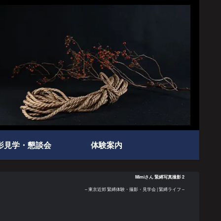
影見学・懇談会
体験案内
Mimiさん 緊縛写真撮影 2
– 東京近郊 緊縛体験・撮影・見学会 | 緊縛ライフ –