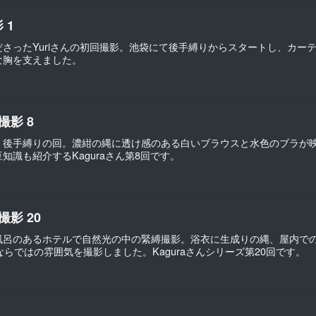
 1
さったYuriさんの初回撮影。池袋にて後手縛りからスタートし、カー
な胸を支えました。
撮影 8
・後手縛りの回。濃紺の縄に透け感のある白いブラウスと水色のブラが
知識も紹介するKaguraさん第8回です。
撮影 20
風呂のあるホテルで自然光の中の緊縛撮影。浴衣に生成りの縄、屋内で
ならではの雰囲気を撮影しました。Kaguraさんシリーズ第20回です。