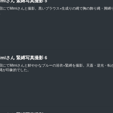
imiさん 緊縛写真撮影 5
宿にてMimiさんと撮影。黒いブラウス×生成りの縄で胸の飾り縄・脚
。
imiさん 緊縛写真撮影 6
宿にてMimiさんと鮮やかなブルーの浴衣×緊縛を撮影。天蓋・逆光・
縄が印象的でした。