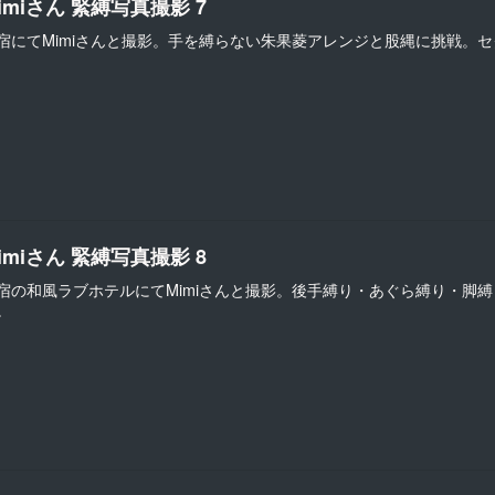
imiさん 緊縛写真撮影 7
宿にてMimiさんと撮影。手を縛らない朱果菱アレンジと股縄に挑戦。
imiさん 緊縛写真撮影 8
宿の和風ラブホテルにてMimiさんと撮影。後手縛り・あぐら縛り・脚
。