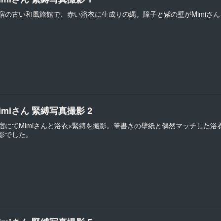
宿の古い和風旅館で、赤い浴衣に生成りの縄。障子と紫の壁がMimiさ
imiさん 緊縛写真撮影 2
宿にてMimiさんと浴衣×緊縛を撮影。筆書きの壁紙と偶然マッチした
影でした。