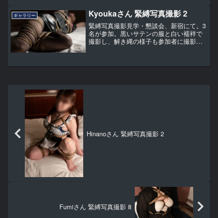
です。
Kyoukaさん 緊縛写真撮影 2
ギャラリー
緊縛写真撮影見学・懇談会、新宿にて。3
名が参加。黒いサテンの服と白い襦袢で
撮影し、解き縄の様子も参加者に撮影い
ただいた一回です。
Hinanoさん 緊縛写真撮影 2
Fumiさん 緊縛写真撮影 8