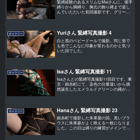
緊縛経験のあるスリムなMaiさんに、後手
縛りから脚縛り、胸元の飾り縄まで楽し
んでいただいた初回撮影です。グリーン
のパネルを背景にした一枚も。
Yuriさん 緊縛写真撮影 4
ギャラリー
白と黒のベビードールで撮影。同じ形で
も色でこんなに印象が変わるのかと気づ
いた回でした。
Isaさん 緊縛写真撮影 11
ギャラリー
Isaさんとの緊縛写真撮影11回目です。東
京・錦糸町にて、染色の分量違いから偶
然誕生したエメラルドグリーンの縄がデ
ビューした回。黒いブラウスとベージュ
の下着に映えた胸の飾り縄からシリカ菱
へとつないだ撮影データも掲載していま
す。
Hanaさん 緊縛写真撮影 23
ギャラリー
錦糸町で撮影した朱果菱の回。黒いブラ
ウスに朱果菱がよく映える一枚になりま
した。この日は縛りの練習がメインで、
撮影というよりは縛りの記録という色合
いの強い一日になりました。Hana第23回