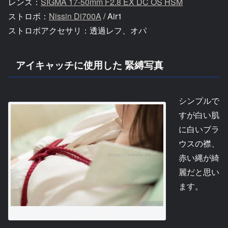
レンズ：
SIGMA 17-50mm F2.8 EX DC OS HSM
ストロボ：
Nissin Di700A
/ Air1
ストロボアクセサリ：透過レフ、オパ
アイキャッチに使用した 緊縛写真
シンプルで
すが白い肌
に白いブラ
ウスの襟、
赤い縄が綺
麗だと思い
ます。
Akariさん 緊縛写真