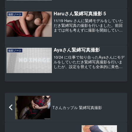
こと。終始楽しそうにしていただき、と
りわけ解き縄がお気に入りのご様子でし
た。
Haruさん緊縛写真撮影 5
撮影ノート
11/19 Haru さんに緊縛モデルをしていた
だき緊縛写真の撮影を行いました。前回
までは何も考えずに撮影を開始していま
したが、今は部屋を選ぶ時に撮影しやす
そうな部屋を選び、部屋に入って最初に
行うのが背景に使えそうな場所のチェッ
ク。この部屋...
Ayaさん緊縛写真撮影
撮影ノート
10/24 に仕事で知り合ったAyaさんにモデ
ルをしていただき緊縛写真撮影を行いま
したが、設定を替えても全体的に黄色味
がかってしまい納得できる撮影ができま
せんでした。28日にプロのフォトグラフ
ァーさんと一緒に撮影をする予定なの
で、写真を見て...
Tさんカップル 緊縛写真撮影