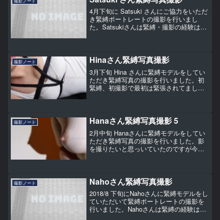
撮影ノート
4月下旬に Satsuki さんにご協力をいただ
き緊縛ポートレートの撮影を行いまし
た。Satsukiさんは緊縛・撮影の経験は数
回しかありませんでしたが、事前にメッ
セージのやりとりを頻繁にしたせいか、
お会いした時に初めて会った気がしない
くらい...
Hinaさん緊縛写真撮影
撮影ノート
3月下旬 Hina さんに緊縛モデルをしてい
ただき緊縛写真の撮影を行いました。初
緊縛、初撮影で最初は緊張されてました
が徐々にリラックスできて、緊縛も撮影
も楽しんでいただけました。ちょこっと
だけ写っている唇がセクシーだと感じま
した。
Hanaさん緊縛写真撮影 5
撮影ノート
2月中旬 Hanaさんに緊縛モデルをしてい
ただき緊縛写真の撮影を行いました。影
を撮りたいと思っいていたのですが今回
撮ることが出来ました。影とフェザース
ティックラーの組み合わせは良かったの
ではないかと思います。
Nahoさん緊縛写真撮影
撮影ノート
2018/8 下旬にNahoさんに緊縛モデルをし
ていただいて緊縛ポートレートの撮影を
行いました。Nahoさんは緊縛の経験は数
回あるものの、撮影モデルは初体験との