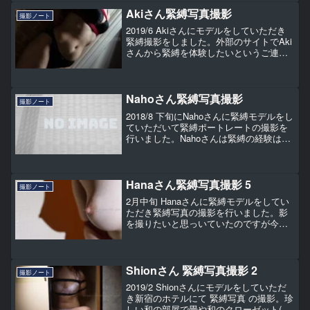
的に黄色っぽい写真となっています。
Akiさん緊縛写真撮影
撮影ノート
2019/6 Akiさんにモデルをしていただき
緊縛撮影をしました。外部のサイトでAki
さんから緊縛を体験したいというご連絡
をいただき結構長めのやり取りの末この
日の緊縛体験・撮影となりました。緊縛
の経験は数回、しかもかなり昔とのこと
なのでほぼ...
Nahoさん緊縛写真撮影
撮影ノート
2018/8 下旬にNahoさんに緊縛モデルをし
ていただいて緊縛ポートレートの撮影を
行いました。Nahoさんは緊縛の経験は数
回あるものの、撮影モデルは初体験との
こと。終始楽しそうにしていただき、と
りわけ解き縄がお気に入りのご様子でし
た。
Hanaさん緊縛写真撮影 5
撮影ノート
2月中旬 Hanaさんに緊縛モデルをしてい
ただき緊縛写真の撮影を行いました。影
を撮りたいと思っいていたのですが今回
撮ることが出来ました。影とフェザース
ティックラーの組み合わせは良かったの
ではないかと思います。
Shionさん 緊縛写真撮影 2
撮影ノート
2019/2 Shionさんにモデルをしていただ
き新宿のホテルにて 緊縛写真 の撮影。珍
しい和の部屋で畳や和のクローゼット(衣