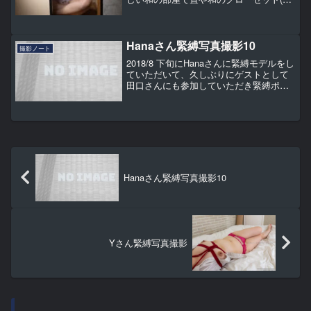
装棚？)を使った撮影を楽しみました。や
っぱり和室はいいなと改めて感じまし
た。
Hanaさん緊縛写真撮影10
撮影ノート
2018/8 下旬にHanaさんに緊縛モデルをし
ていただいて、久しぶりにゲストとして
田口さんにも参加していただき緊縛ポー
トレートの撮影を行いました。いつもは
縛るのも撮影するのも一人で行っている
ため、縛っている状況を撮影することが
できませんで...
Hanaさん緊縛写真撮影10
Yさん緊縛写真撮影