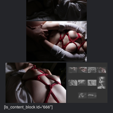
[ls_content_block id=”666″]