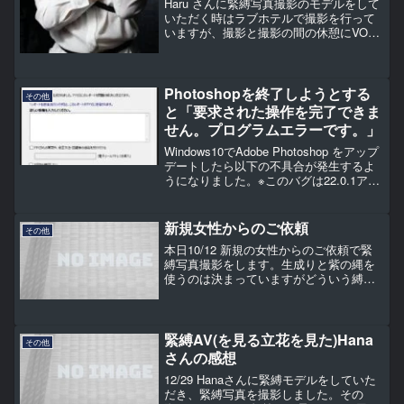
Haru さんに緊縛写真撮影のモデルをして
いただく時はラブホテルで撮影を行って
いますが、撮影と撮影の間の休憩にVOD
で緊縛物のAVをよく見ます。AVのメイン
であるセ○クスシーンも縛られていなけれ
ば超早送り。縛るシーンはじっくり見
て、緊縛を伴...
Photoshopを終了しようとする
その他
と「要求された操作を完了できま
せん。プログラムエラーです。」
Windows10でAdobe Photoshop をアップ
デートしたら以下の不具合が発生するよ
うになりました。※このバグは22.0.1アッ
プデートにて修正されました。Adobe
Photoshop を終了しようとすると「要求
された操作を完了できません。プログラ
新規女性からのご依頼
その他
ムエラーです。」のダイアログが表示さ
本日10/12 新規の女性からのご依頼で緊
れて終了できない。Adobe Lightroom の
縛写真撮影をします。生成りと紫の縄を
連携機能でAdobe Photoshop を立ち上げ
使うのは決まっていますがどういう縛り
ようとするとクラッシュレポートが表示
をするか、どう撮るかはまだ決まってい
されてAdobe Photoshop が立ち上がらな
ないのですが楽しみです。
い。Adobe Photoshop のメニューから[編
集|環境設定|パフォーマンス]でパフォー
緊縛AV(を見る立花を見た)Hana
マンスタブを開き「グラフィックプロセ
その他
ッサーを使用」のチェックを外したら解
さんの感想
決しました。使用しているグラフィック
12/29 Hanaさんに緊縛モデルをしていた
ボードが古いと発生する不具合のようで
だき、緊縛写真を撮影しました。その
す。