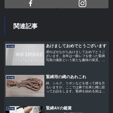
関連記事
あけましておめでとうございます
その他
遅ればせながらあけましておめでとうご
ざいます。去年は一眼レフを使った緊縛
写真の撮影という新たな趣味の発見、一
眼レフカメラの勉強・撮影という新しい
刺激、そして10ヶ月ぶりの緊縛講習会参
加といろいろありました。Eriさん、Haru
さん、Saya...
緊縛用の縄のあれこれ
その他
綿、シルク、リボンなどを使って縛る方
もいますが、ここでは麻で出来た縄に絞
ってお話をします。緊縛を始める前は縄
について「麻で出来た縄」を使うという
ことしか知りませんでしたが、やりはじ
めて知った緊縛用の縄のあれこれをご紹
介します。使用する縄素材...
緊縛AVの鑑賞
その他