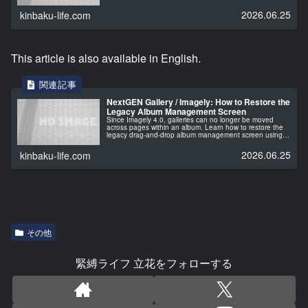
別タブで開く方法を紹介します。
2026.06.25
kinbaku-life.com
This article is also available in English.
NextGEN Gallery / Imagely: How to Restore the
Legacy Album Management Screen
Since Imagely 4.0, galleries can no longer be moved
across pages within an album. Learn how to restore the
legacy drag-and-drop album management screen using a
hidden settings page.
2026.06.25
kinbaku-life.com
その他
緊縛ライフ 立花をフォローする