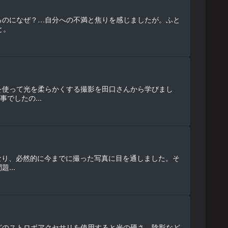
るのになぜ？…自分への不満と焦りを感じましたが。ふと
と。
を使って光を柔らかくする撮影を田口さんから学びまし
でしたの...
となり、必然的に今までに撮った写真に目を通しました。そ
...
どのストロボアクセサリを使用すると光の硬さ、陰影など