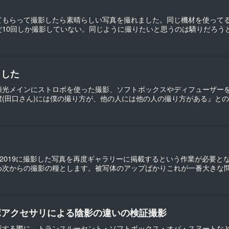
てもらって撮影したら素晴らしい写真を撮れました。同じ機材を使って
だ10回しか撮影していない。同じように撮りたいと思うのは驕りだろう
ました
順光メインにストロボを使った撮影、ソフトボックスやディフューザー
(田口さん)には僕の撮り方が、他の人には他の人の撮り方がある』との事
7-2019に撮影した写真を再度ギャラリーに掲載するという作業が必要
次からの撮影の糧とします。被写体のアップばかりこれが一番大きな問題
ボアクセサリによる陰影の違いの検証撮影
影する際に、トランスルーセント・ソフトボックス・オパ・スヌートな