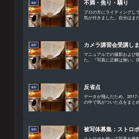
不満・焦り・驕り
撮影
プロの方にライティングし
気が付きました。自分はま
カメラ講習会受講し
撮影
マニュアルでの撮影および
た。『写真に正解は無い。僕
反省点
撮影
データが飛んだため、201
の中で気がついた点をまとめ
被写体募集：ストロ
撮影
ストロボを使って写真を撮