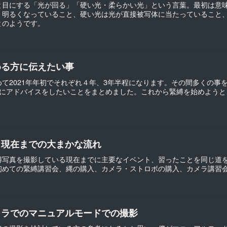
と目にする「光が回る」「硬い光・柔らかい光」という言葉。最初は意
く明るくなっていること、硬い光は光が直接被写体に当たっていること
とのようです。
める方に伝えたい事
て2021年年初でそれぞれ４年、3年半程になります。その間多くの事を
分にアドバイスをしたいことをまとめました。これから緊縛を始めよう
ら現在までの大まかな流れ
縛写真を撮影している現在までに主要なイベント、習ったことを同じ道
初めての緊縛講習会、縄の購入、カメラ・ストロボの購入、カメラ講習
メラでのマニュアルモードでの撮影