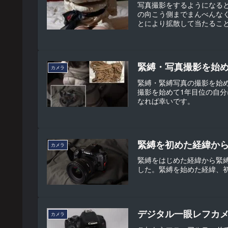
写真撮影をするようになる
の向こう側までまんべんな
とにより拡散して当たるこ
緊縛・写真撮影を始
カメラ
緊縛・緊縛写真の撮影を始め
撮影を始めて1年目位の自
なれば幸いです。
緊縛を初めた経緯か
カメラ
緊縛をはじめた経緯から緊
した。緊縛を始めた経緯、
デジタル一眼レフカ
カメラ